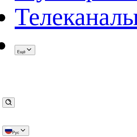
Телеканал
Eщё
Рус