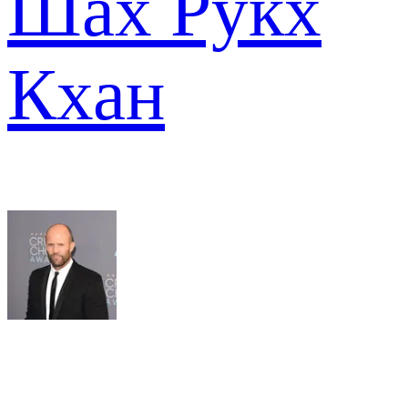
Шах Рукх
Кхан