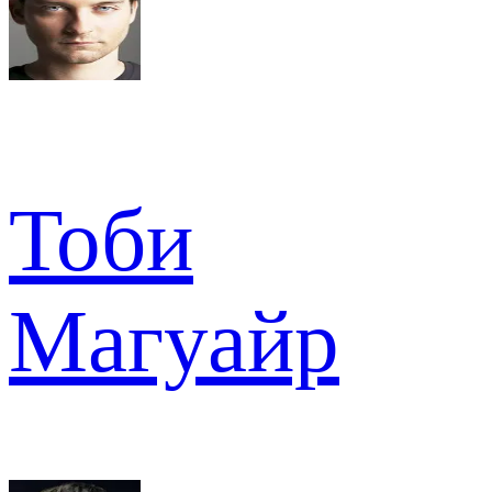
Тоби
Магуайр