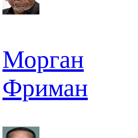
Морган
Фриман