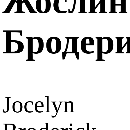
Жослин
Бродер
Jocelyn