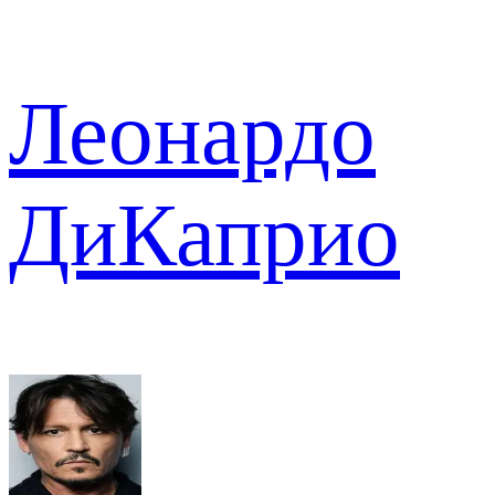
Леонардо
ДиКаприо