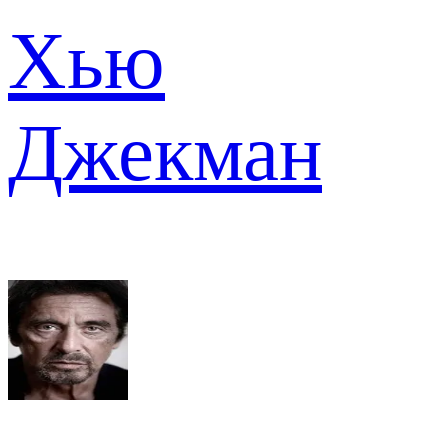
Хью
Джекман