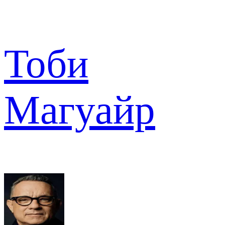
Тоби
Магуайр