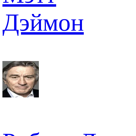
Дэймон