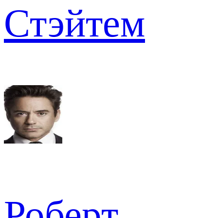
Стэйтем
Роберт