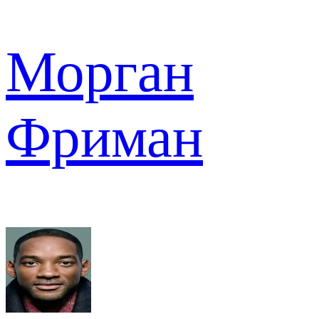
Морган
Фриман