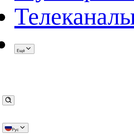
Телеканал
Eщё
Рус