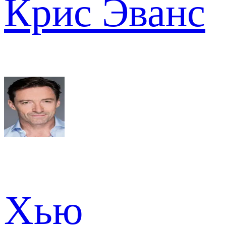
Крис Эванс
Хью