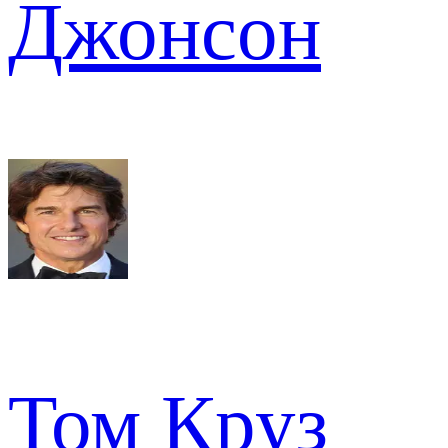
Джонсон
Том Круз