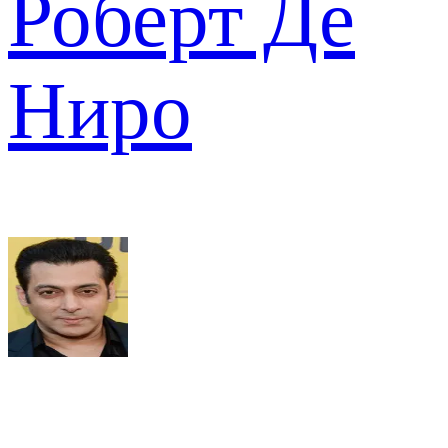
Роберт Де
Ниро