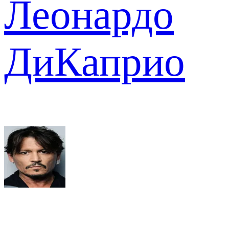
Леонардо
ДиКаприо