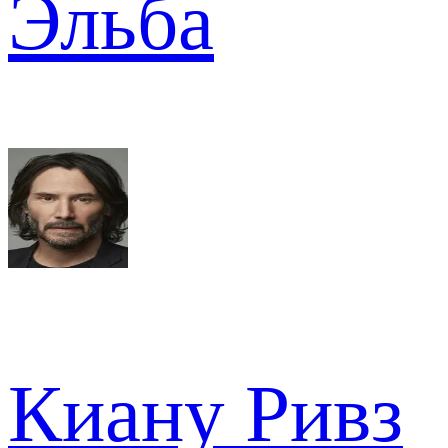
Эльба
Киану Ривз