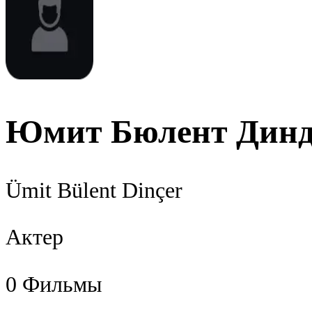
Юмит Бюлент Дин
Ümit Bülent Dinçer
Актер
0
Фильмы