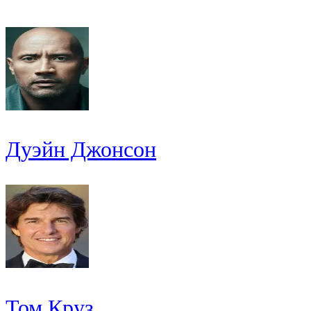
Дуэйн Джонсон
Том Круз