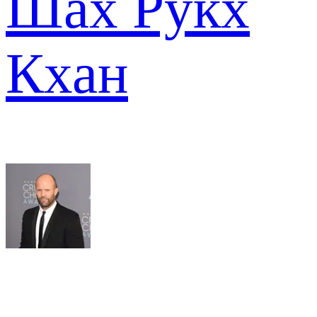
Шах Рукх
Кхан