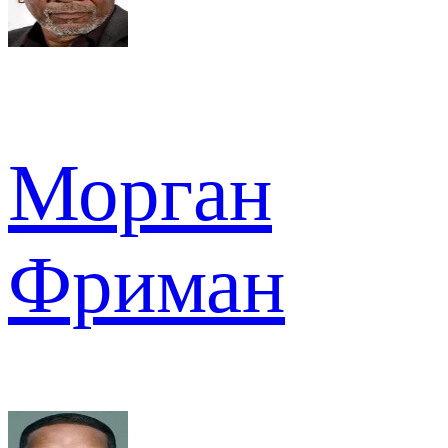
Морган
Фриман