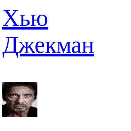
Хью
Джекман