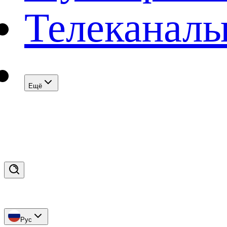
Телеканал
Eщё
Рус