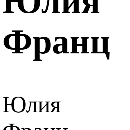
Юлия
Франц
Юлия