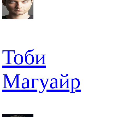
Тоби
Магуайр