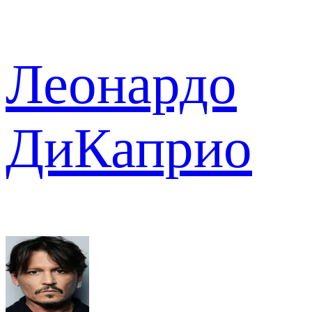
Леонардо
ДиКаприо