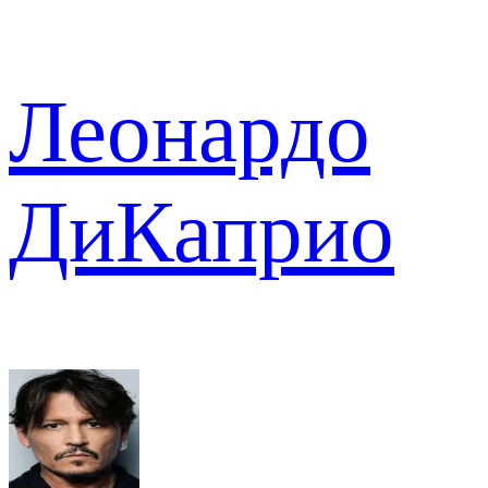
Леонардо
ДиКаприо