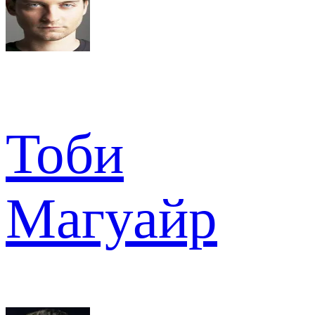
Тоби
Магуайр