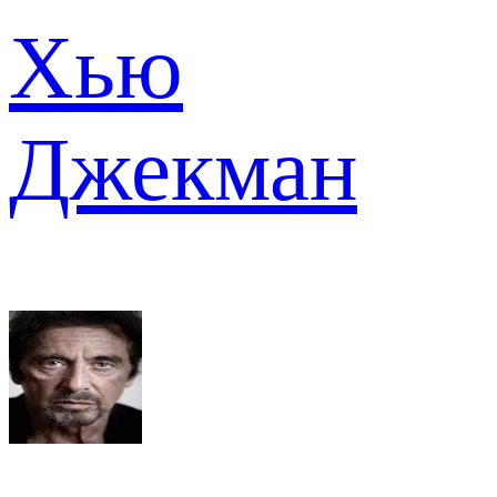
Хью
Джекман