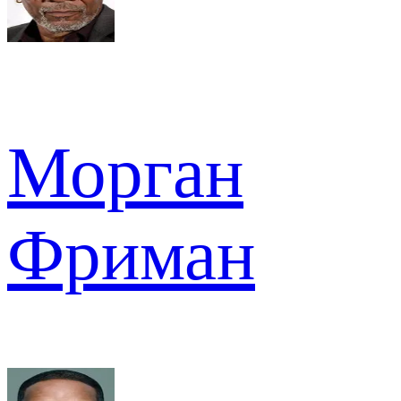
Морган
Фриман