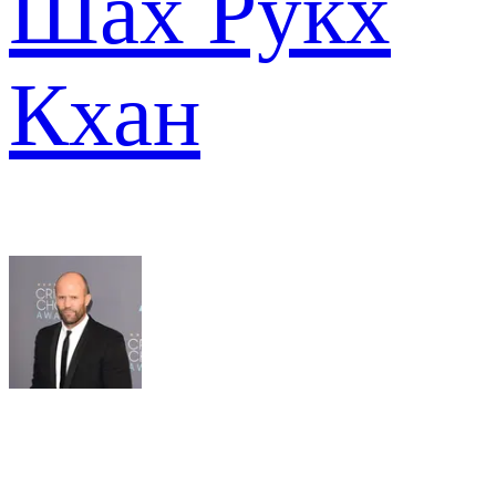
Шах Рукх
Кхан