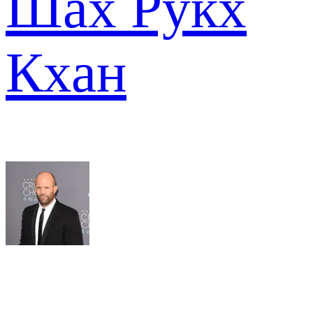
Шах Рукх
Кхан