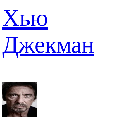
Хью
Джекман