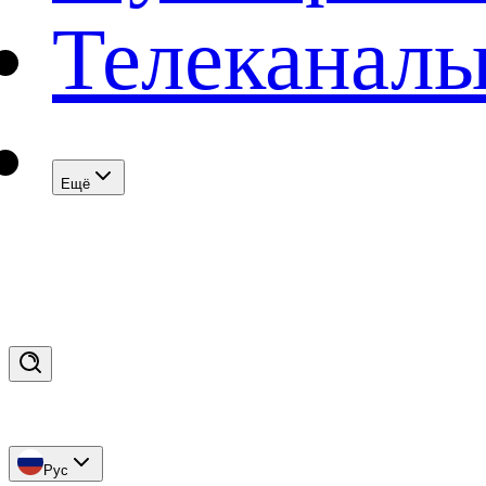
Телеканал
Eщё
Рус