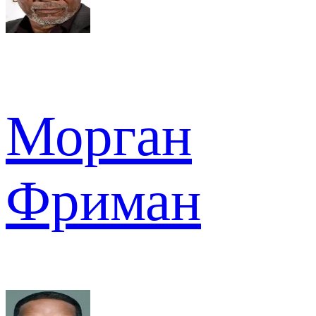
Морган
Фриман