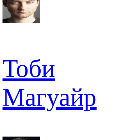
Тоби
Магуайр