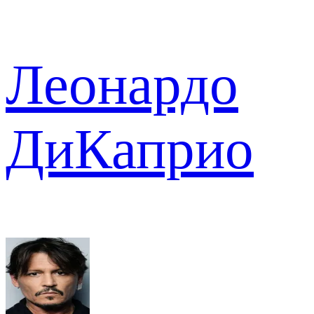
Леонардо
ДиКаприо