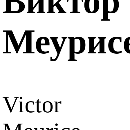
Виктор
Меуриc
Victor