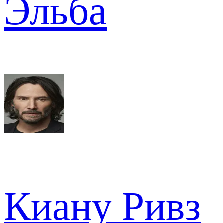
Эльба
Киану Ривз