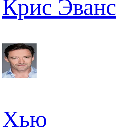
Крис Эванс
Хью