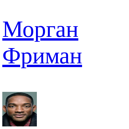
Морган
Фриман