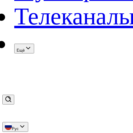
Телеканал
Eщё
Рус