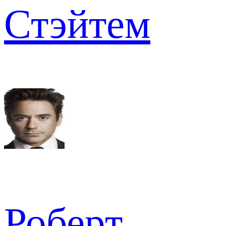
Стэйтем
Роберт