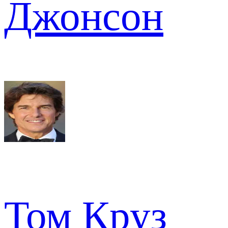
Джонсон
Том Круз