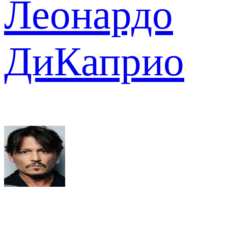
Леонардо
ДиКаприо