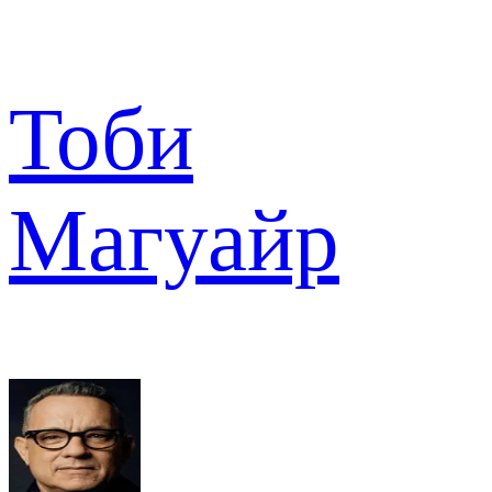
Тоби
Магуайр