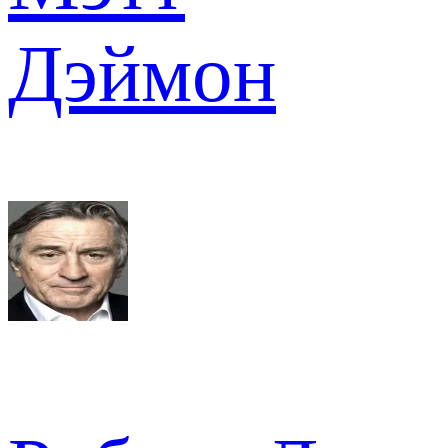
Дэймон