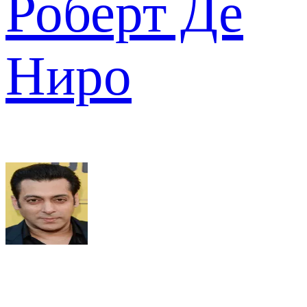
Роберт Де
Ниро