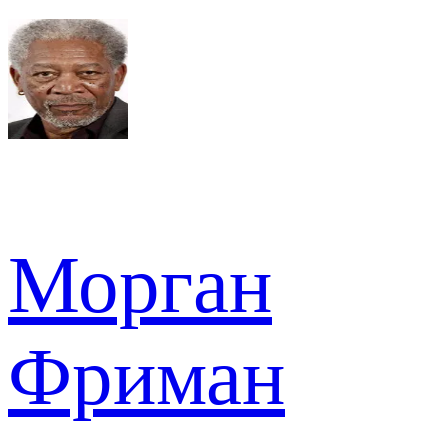
Морган
Фриман