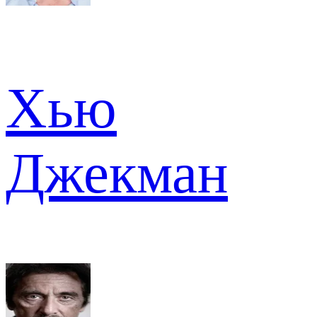
Хью
Джекман