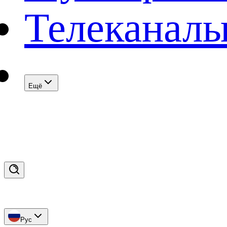
Телеканал
Eщё
Рус