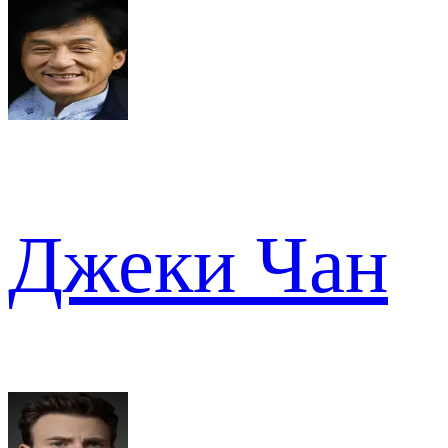
Джеки Чан