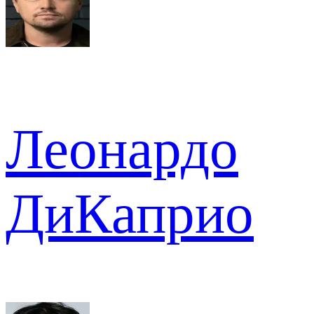
Леонардо
ДиКаприо