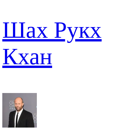
Шах Рукх
Кхан