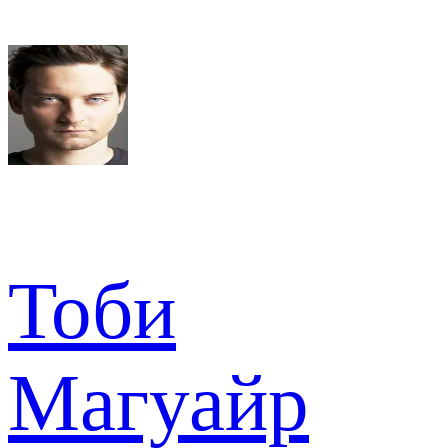
Тоби
Магуайр