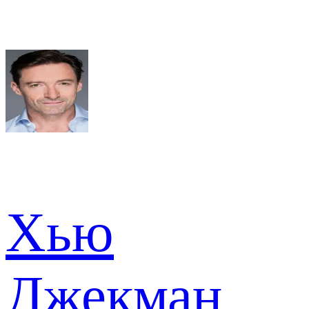
Хью
Джекман