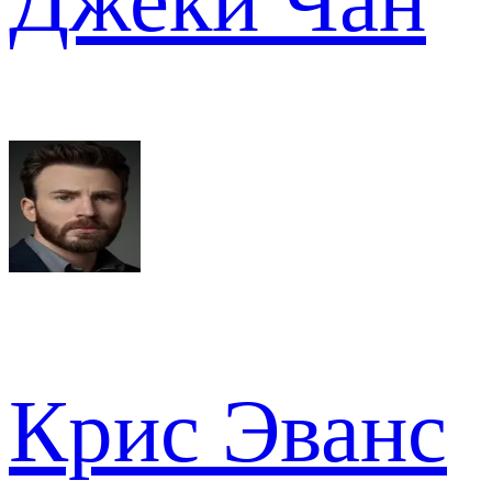
Джеки Чан
Крис Эванс