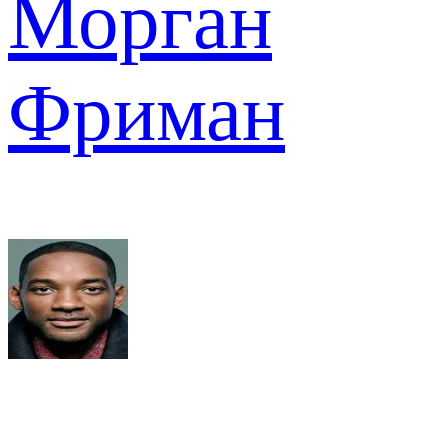
Морган
Фриман