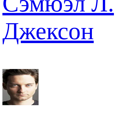
Сэмюэл Л.
Джексон