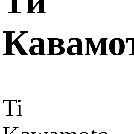
Ти
Кавамо
Ti