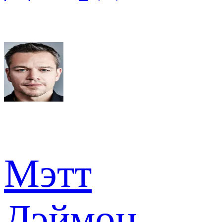
Мэтт
Дэймон