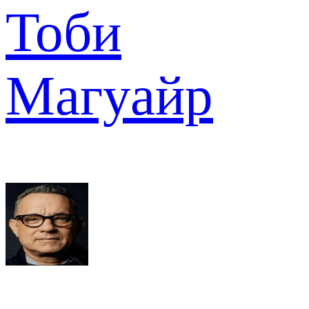
Тоби
Магуайр