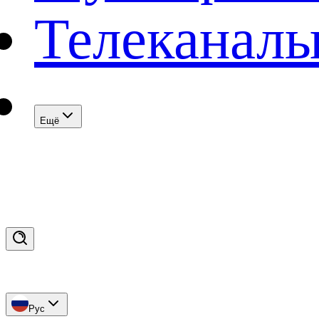
Телеканал
Eщё
Рус