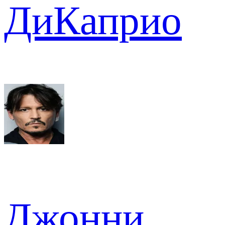
ДиКаприо
Джонни