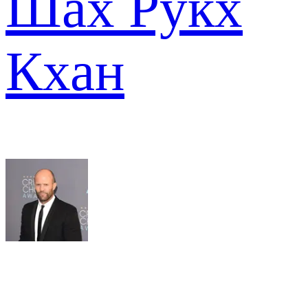
Шах Рукх
Кхан