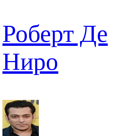
Роберт Де
Ниро