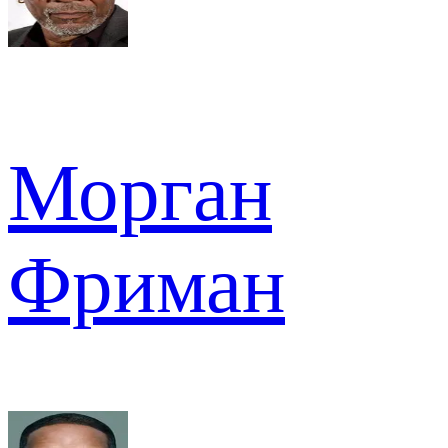
Морган
Фриман