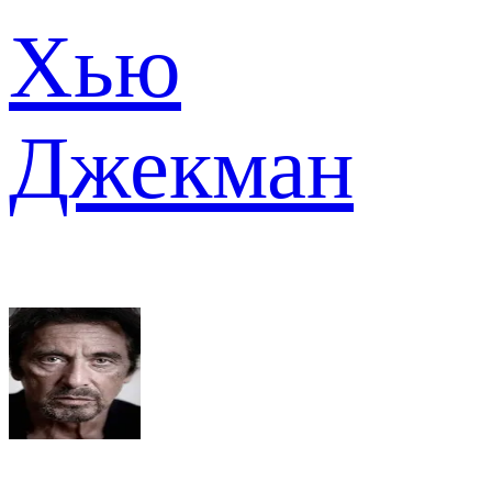
Хью
Джекман