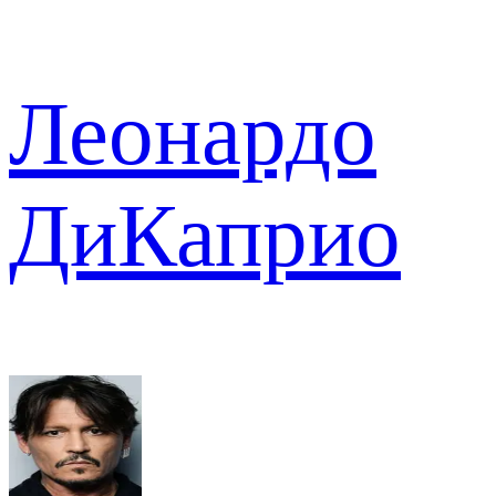
Леонардо
ДиКаприо