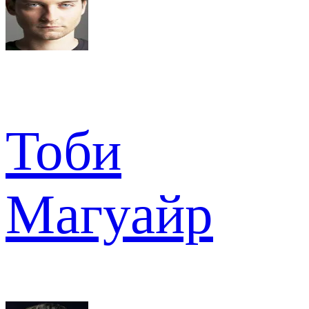
Тоби
Магуайр