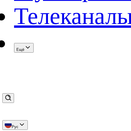
Телеканал
Eщё
Рус