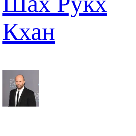
Шах Рукх
Кхан