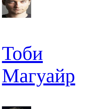
Тоби
Магуайр