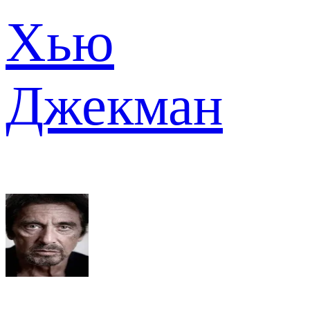
Хью
Джекман