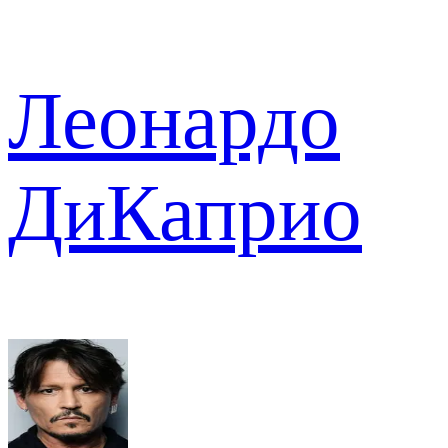
Леонардо
ДиКаприо