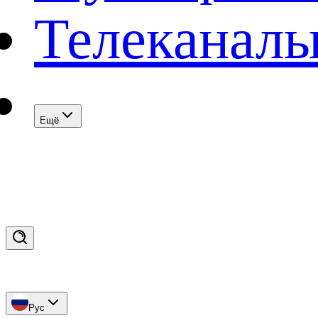
Телеканал
Eщё
Рус