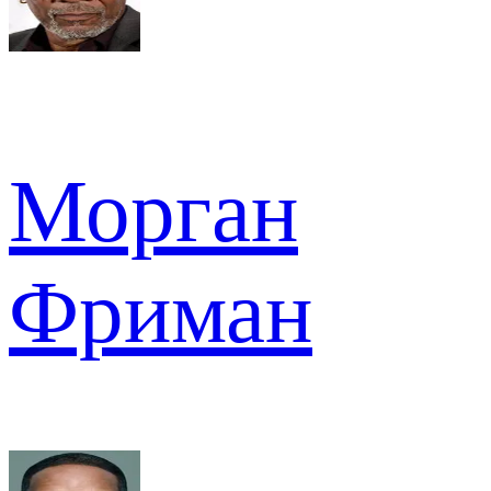
Морган
Фриман