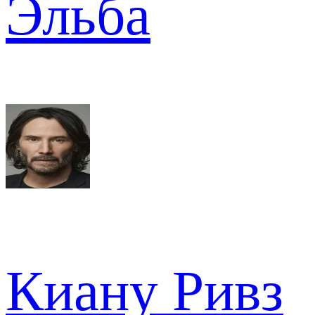
Эльба
Киану Ривз