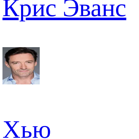
Крис Эванс
Хью