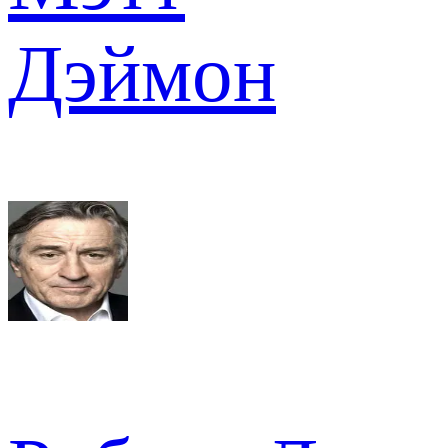
Дэймон