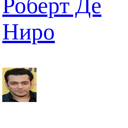
Роберт Де
Ниро