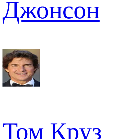
Джонсон
Том Круз