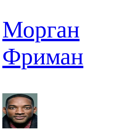
Морган
Фриман