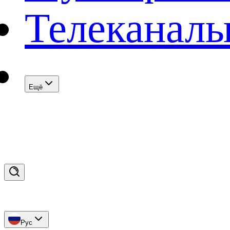
Телеканал
Eщё
Рус