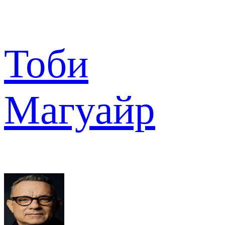
Тоби
Магуайр