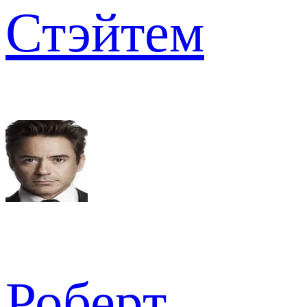
Стэйтем
Роберт