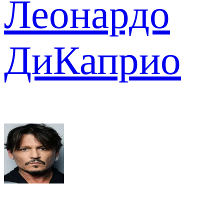
Леонардо
ДиКаприо