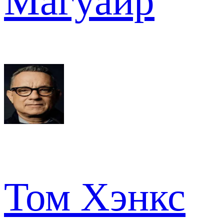
Магуайр
Том Хэнкс