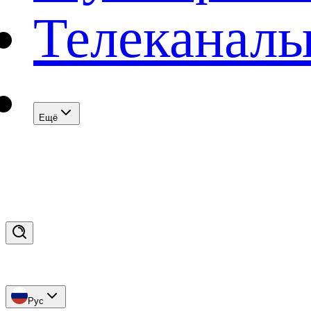
Телеканал
Eщё
Рус