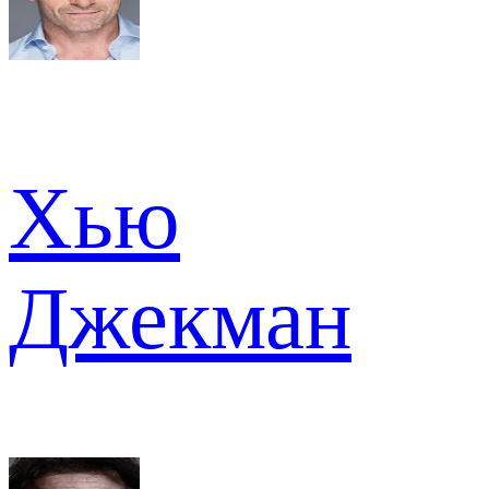
Хью
Джекман