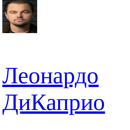
Леонардо
ДиКаприо