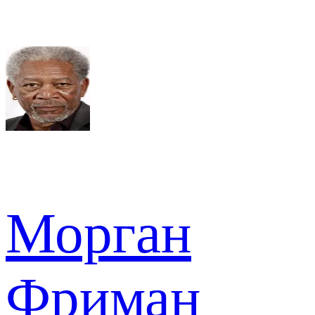
Морган
Фриман