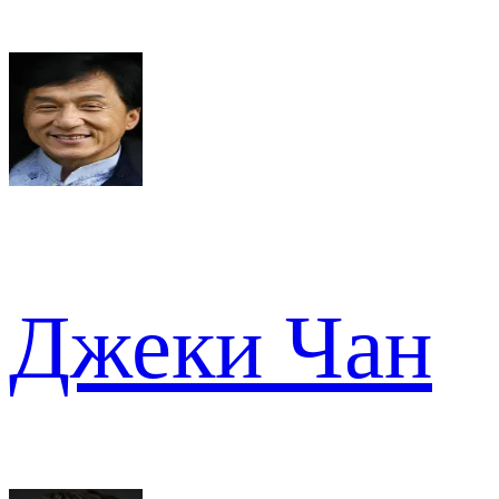
Джеки Чан