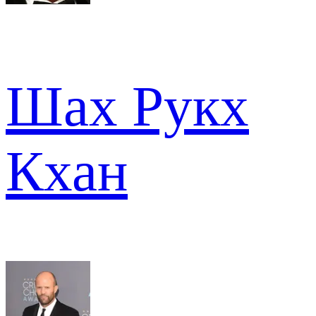
Шах Рукх
Кхан