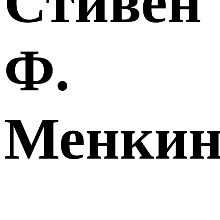
Стивен
Ф.
Менки