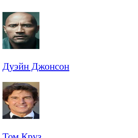
Дуэйн Джонсон
Том Круз