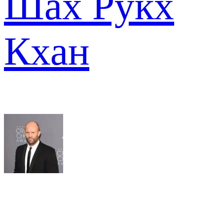
Шах Рукх
Кхан