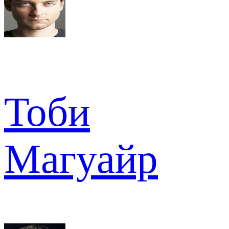
Тоби
Магуайр