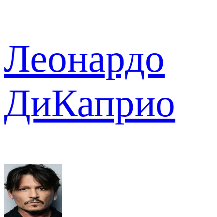
Леонардо
ДиКаприо