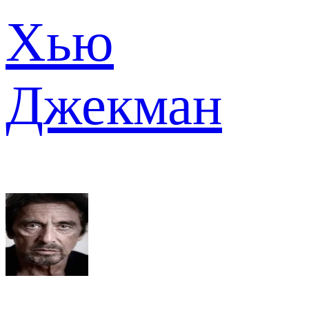
Хью
Джекман