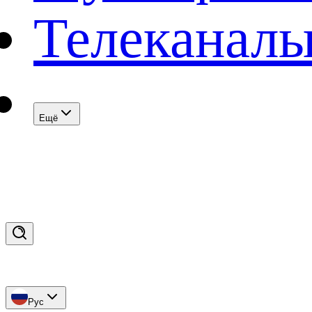
Телеканал
Eщё
Рус