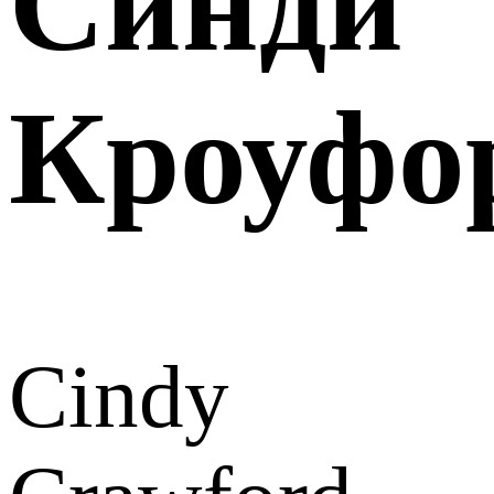
Синди
Кроуфо
Cindy