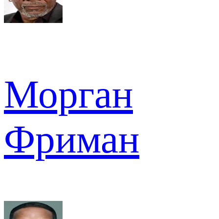
Морган
Фриман