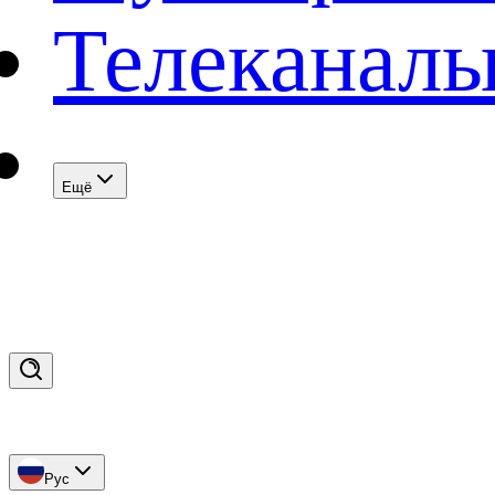
Телеканал
Eщё
Рус