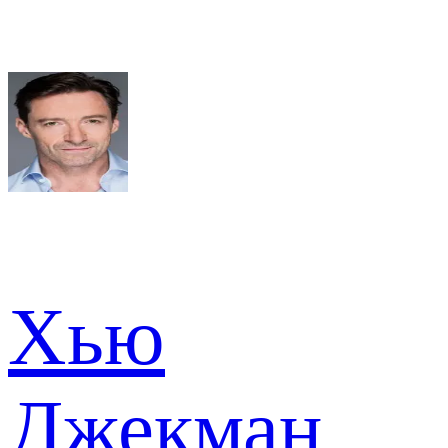
Хью
Джекман