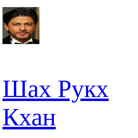
Шах Рукх
Кхан