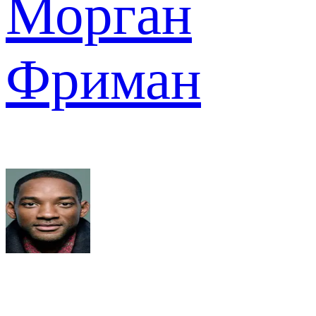
Морган
Фриман