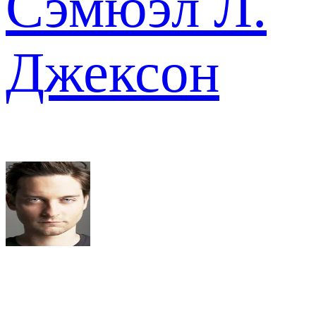
Сэмюэл Л.
Джексон