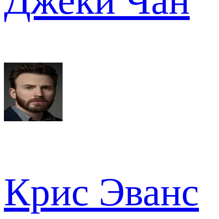
Джеки Чан
Крис Эванс