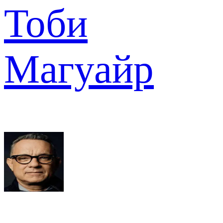
Тоби
Магуайр