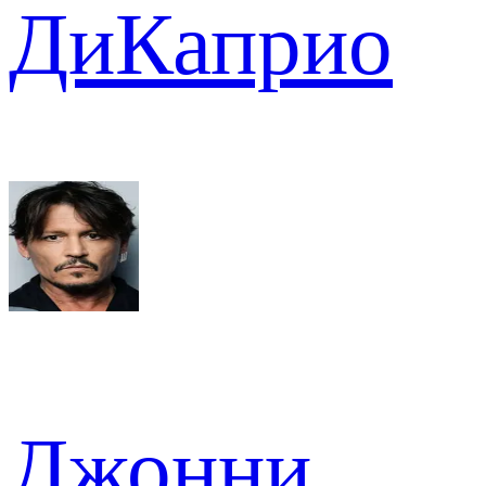
ДиКаприо
Джонни