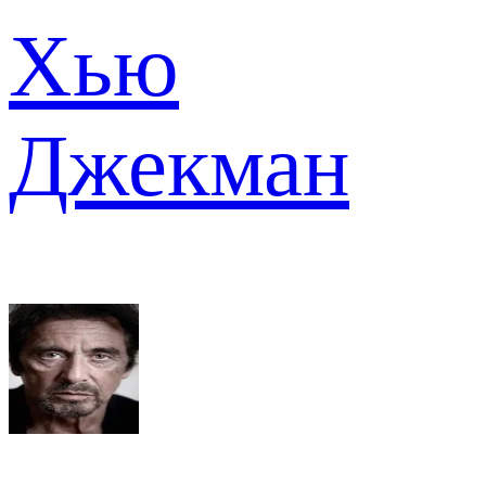
Хью
Джекман