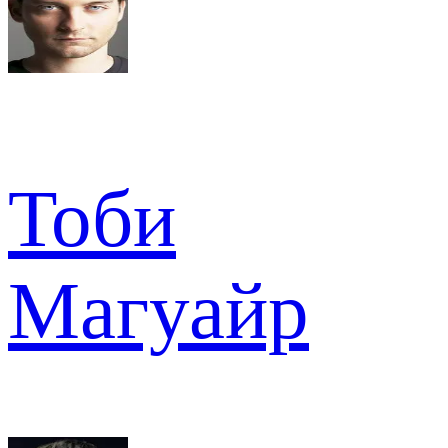
Тоби
Магуайр