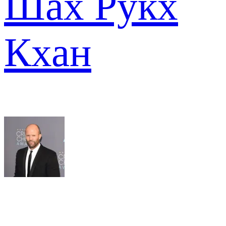
Шах Рукх
Кхан