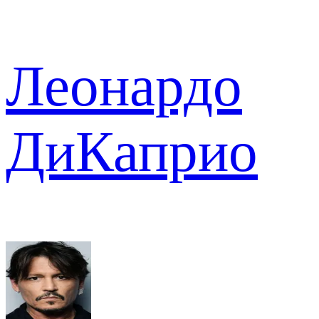
Леонардо
ДиКаприо