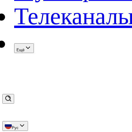
Телеканал
Eщё
Рус