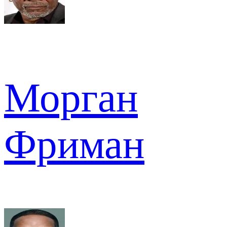
Морган
Фриман