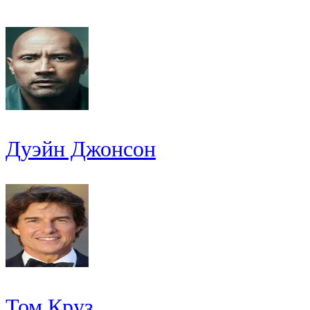
Дуэйн Джонсон
Том Круз