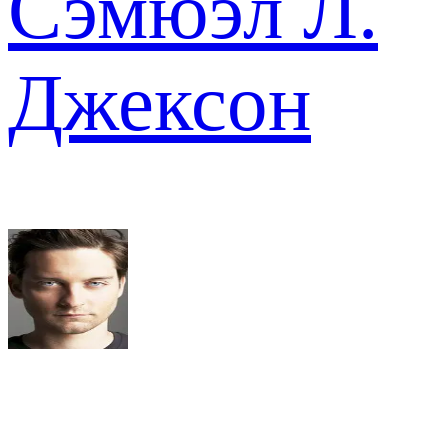
Сэмюэл Л.
Джексон