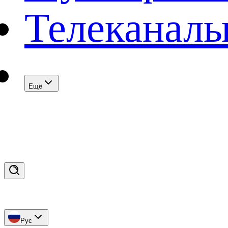
Телеканал
Eщё
Рус