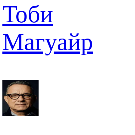
Тоби
Магуайр