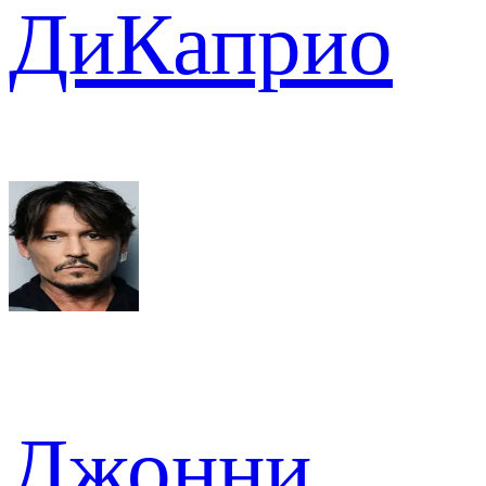
ДиКаприо
Джонни