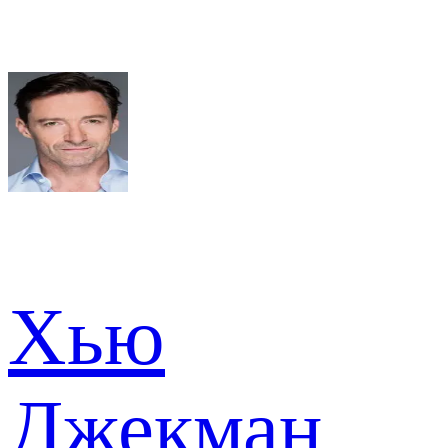
Хью
Джекман