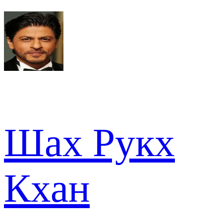
Шах Рукх
Кхан