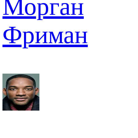
Морган
Фриман