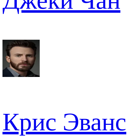
Джеки Чан
Крис Эванс