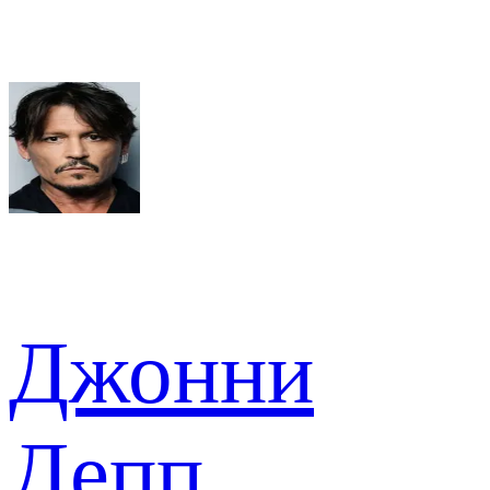
Джонни
Депп