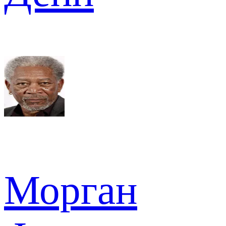
Морган