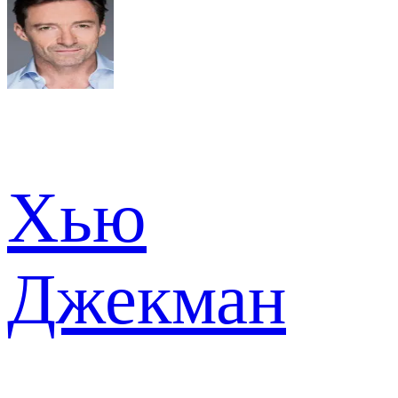
Хью
Джекман