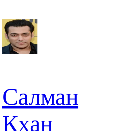
Салман
Кхан