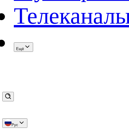
Телеканал
Eщё
Рус