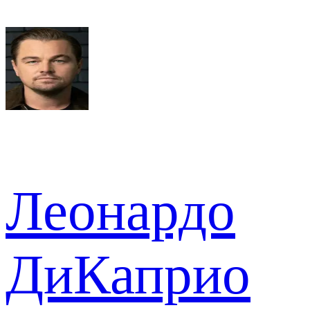
Леонардо
ДиКаприо