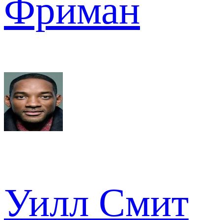
Фриман
Уилл Смит