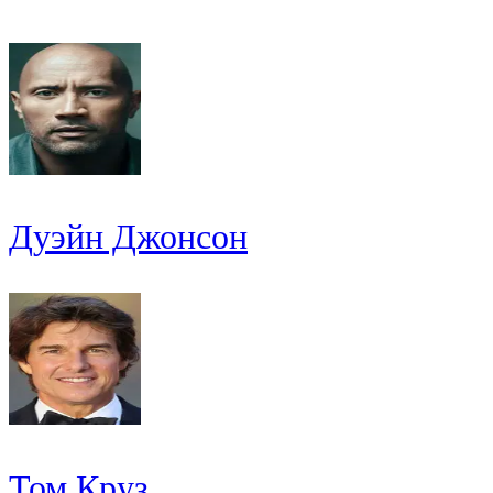
Дуэйн Джонсон
Том Круз