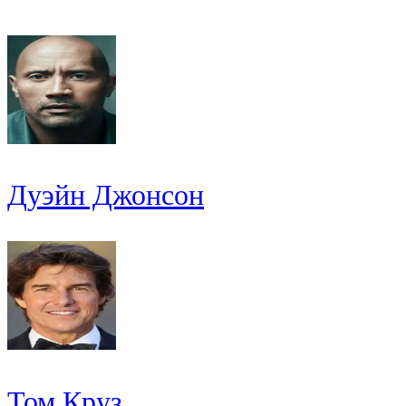
Дуэйн Джонсон
Том Круз