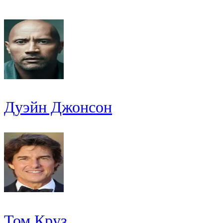
Дуэйн Джонсон
Том Круз