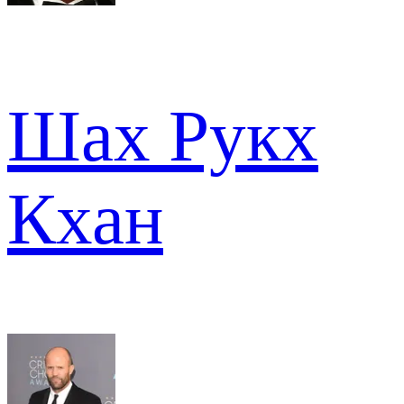
Шах Рукх
Кхан