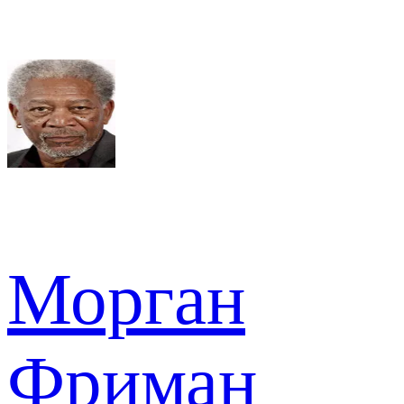
Морган
Фриман