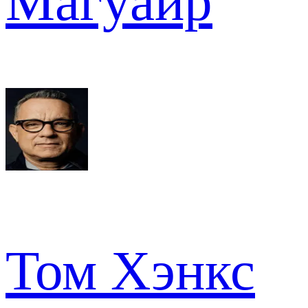
Магуайр
Том Хэнкс