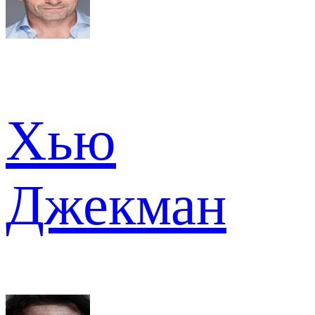
Хью
Джекман