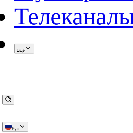
Телеканал
Eщё
Рус