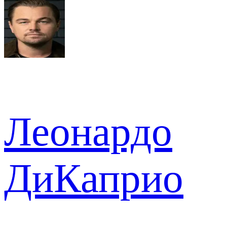
Леонардо
ДиКаприо