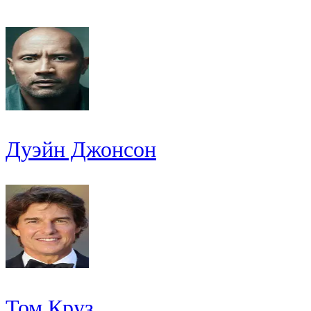
Дуэйн Джонсон
Том Круз