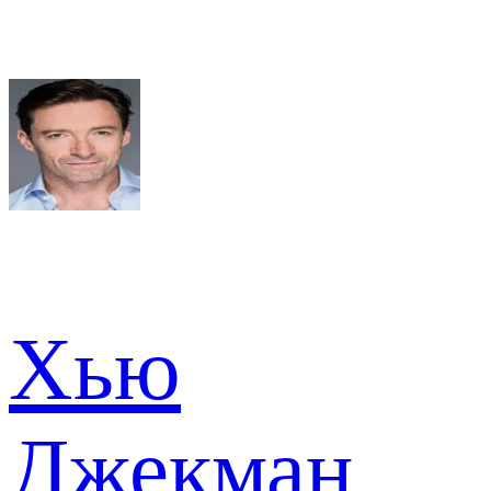
Хью
Джекман