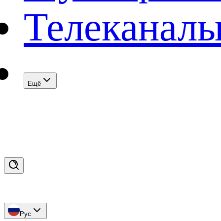
Телеканал
Eщё
Рус