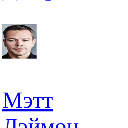
Мэтт
Дэймон