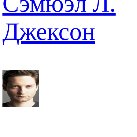
Сэмюэл Л.
Джексон