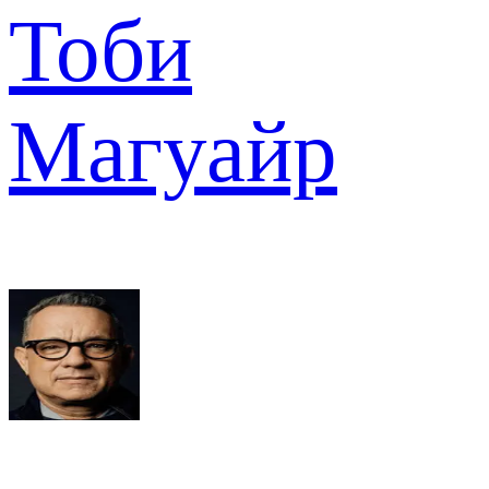
Тоби
Магуайр