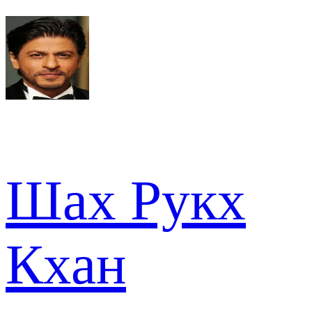
Шах Рукх
Кхан