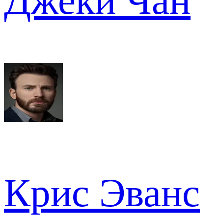
Джеки Чан
Крис Эванс