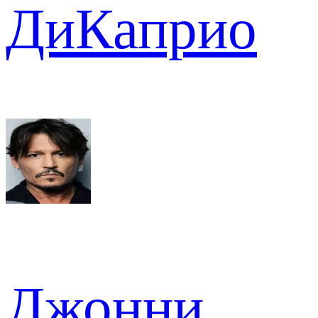
ДиКаприо
Джонни