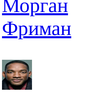
Морган
Фриман