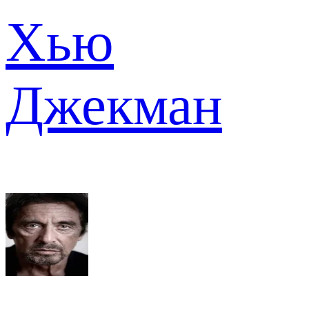
Хью
Джекман