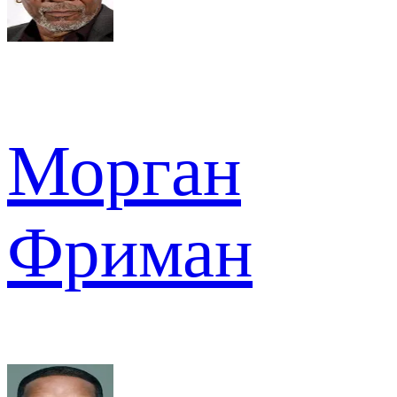
Морган
Фриман