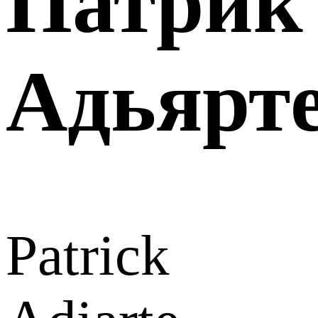
Патрик
Адьярт
Patrick