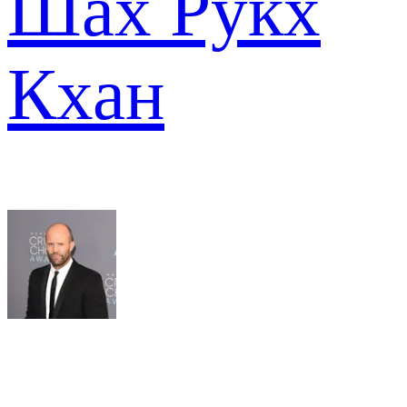
Шах Рукх
Кхан