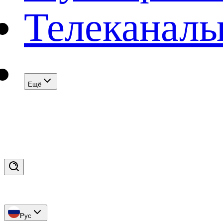
Телеканал
Eщё
Рус