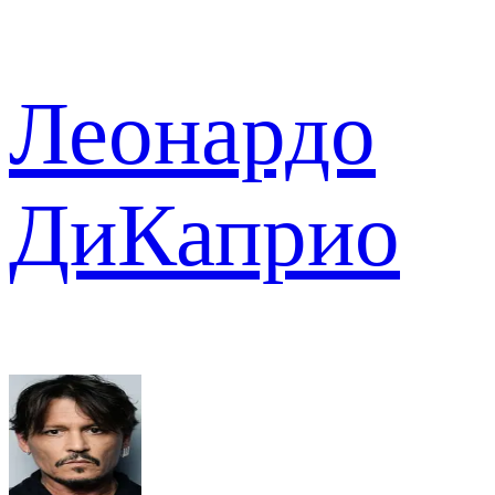
Леонардо
ДиКаприо