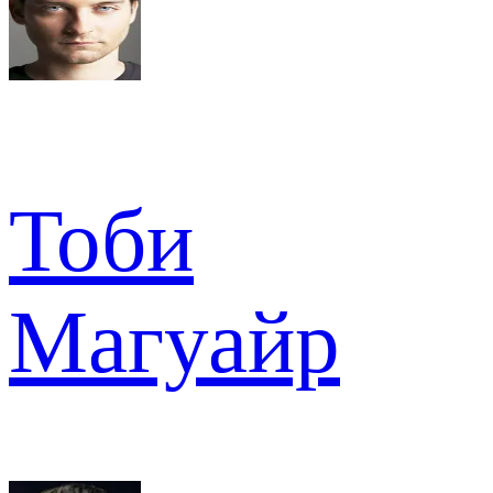
Тоби
Магуайр