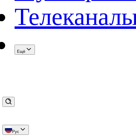
Телеканал
Eщё
Рус