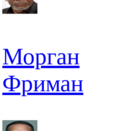
Морган
Фриман