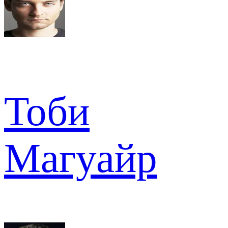
Тоби
Магуайр