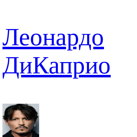
Леонардо
ДиКаприо