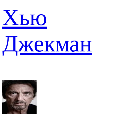
Хью
Джекман