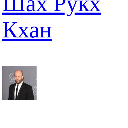
Шах Рукх
Кхан