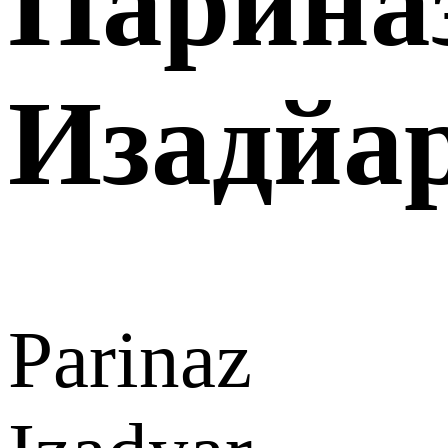
Парина
Изадйа
Parinaz