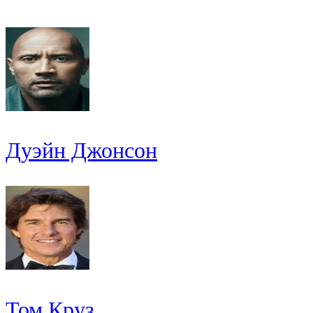
Дуэйн Джонсон
Том Круз