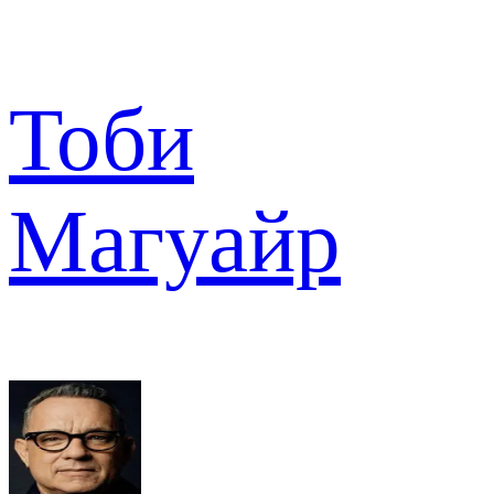
Тоби
Магуайр