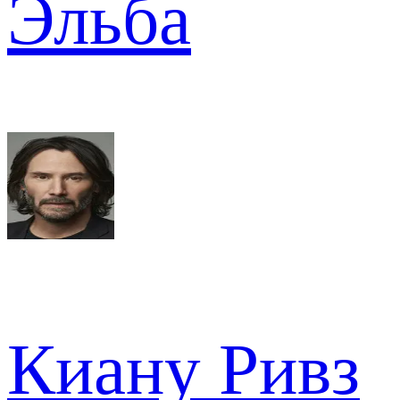
Эльба
Киану Ривз