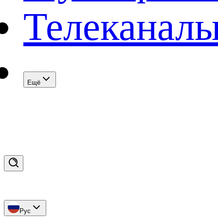
Телеканал
Eщё
Рус