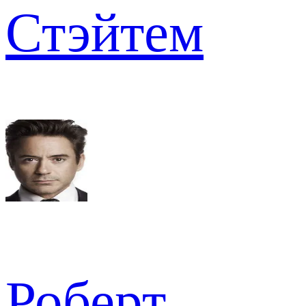
Стэйтем
Роберт