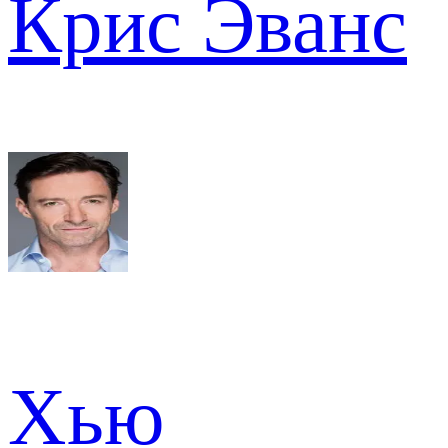
Крис Эванс
Хью