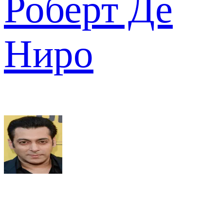
Роберт Де
Ниро