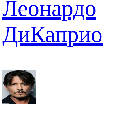
Леонардо
ДиКаприо