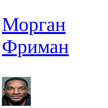
Морган
Фриман