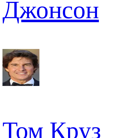
Джонсон
Том Круз