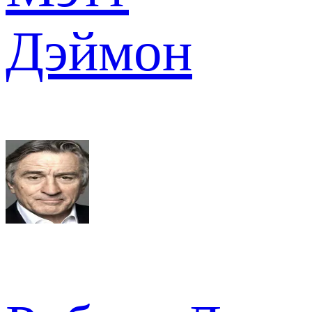
Дэймон