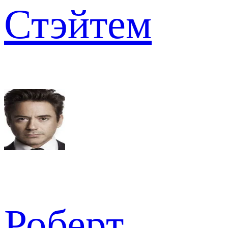
Стэйтем
Роберт