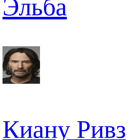
Эльба
Киану Ривз