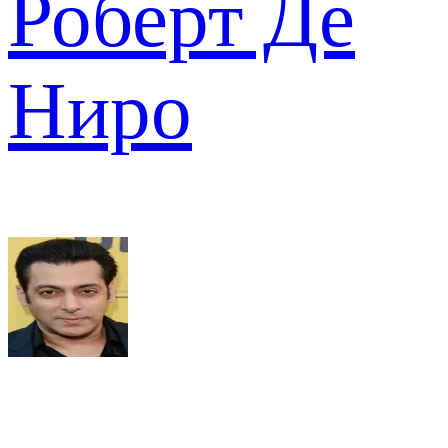
Роберт Де
Ниро