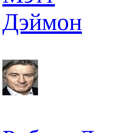
Дэймон