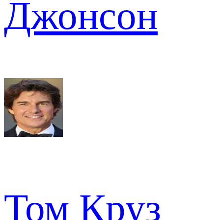
Джонсон
Том Круз