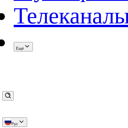
Телеканал
Eщё
Рус