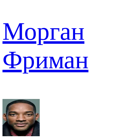
Морган
Фриман