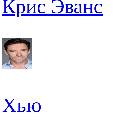
Крис Эванс
Хью