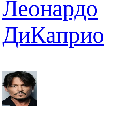
Леонардо
ДиКаприо