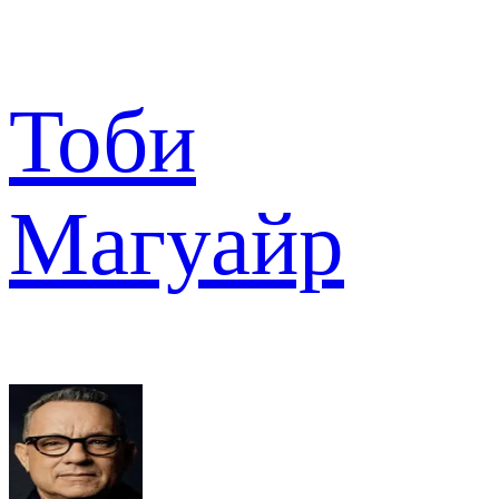
Тоби
Магуайр