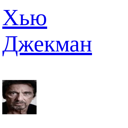
Хью
Джекман