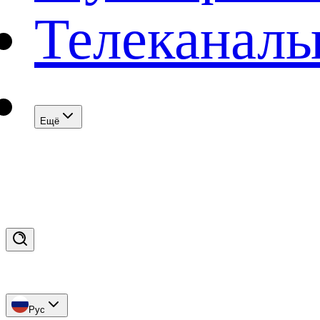
Телеканал
Eщё
Рус