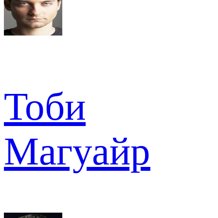
Тоби
Магуайр