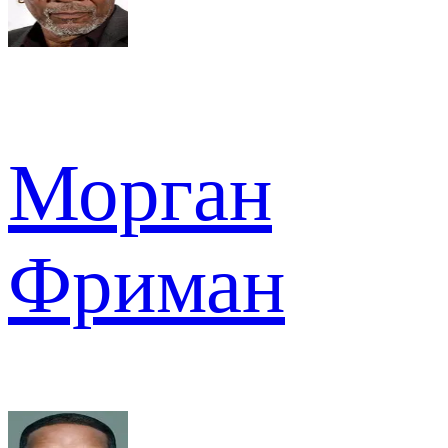
Морган
Фриман