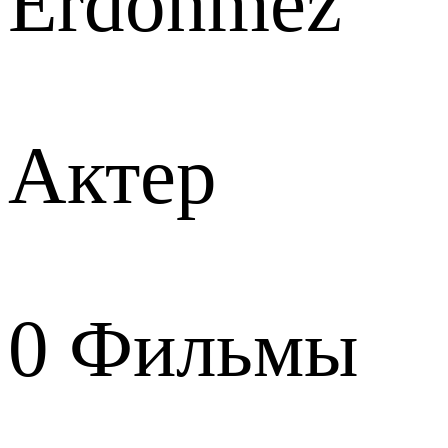
Erdönmez
Актер
0
Фильмы