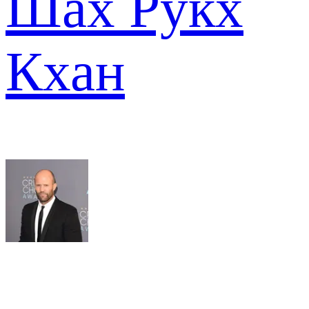
Шах Рукх
Кхан