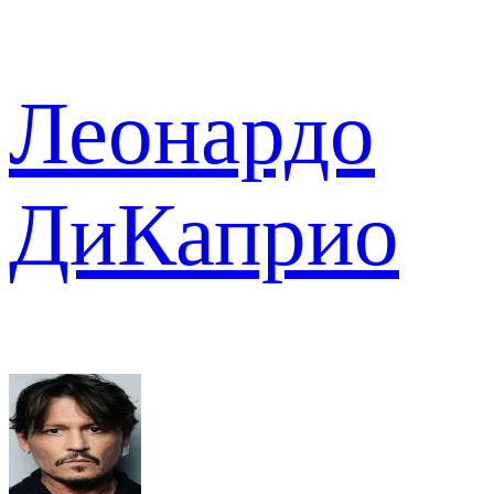
Леонардо
ДиКаприо