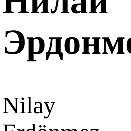
Нилай
Эрдонм
Nilay