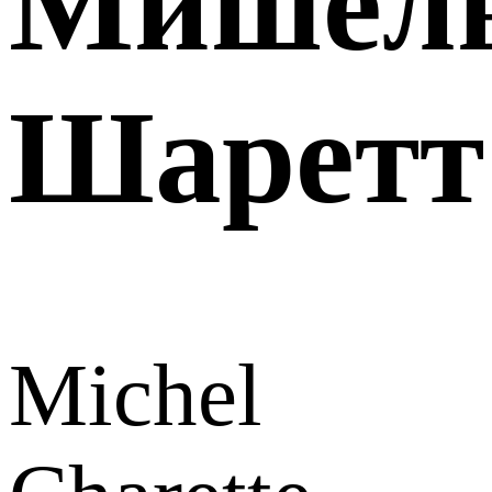
Мишел
Шаретт
Michel