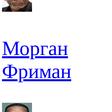
Морган
Фриман