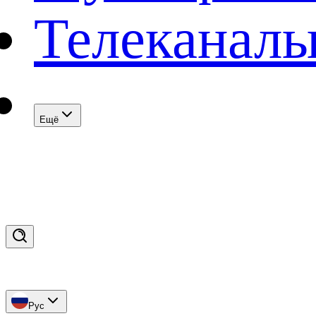
Телеканал
Eщё
Рус