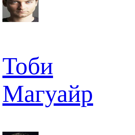
Тоби
Магуайр