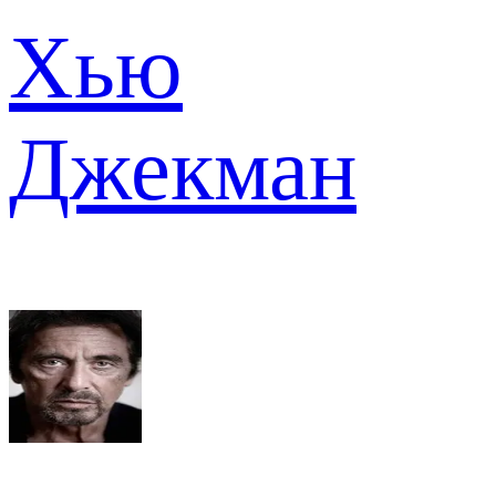
Хью
Джекман