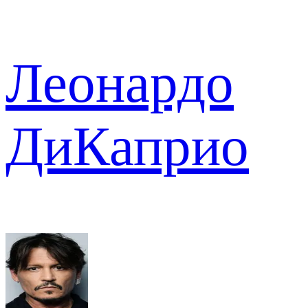
Леонардо
ДиКаприо