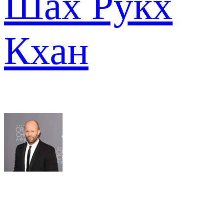
Шах Рукх
Кхан