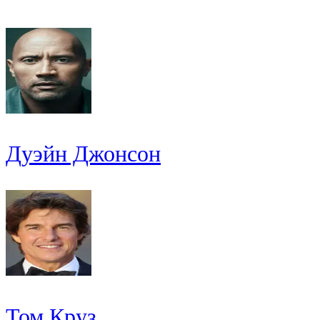
Дуэйн Джонсон
Том Круз