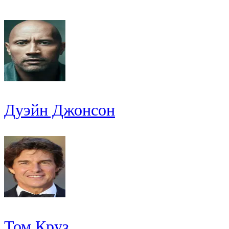
Дуэйн Джонсон
Том Круз