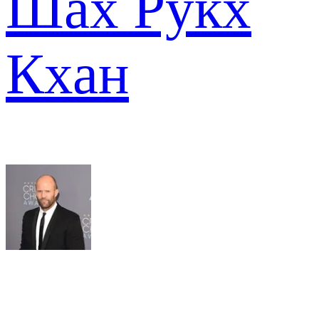
Шах Рукх
Кхан