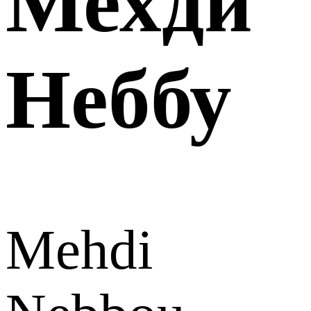
Мехди
Неббу
Mehdi