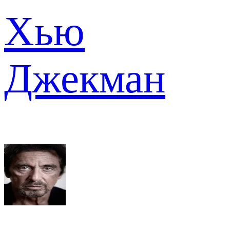
Хью
Джекман