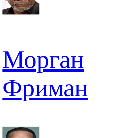
Морган
Фриман