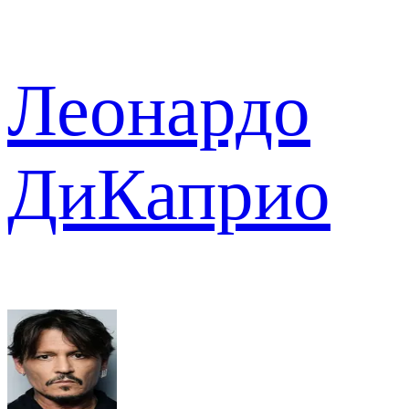
Леонардо
ДиКаприо