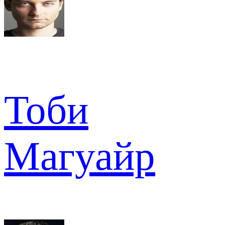
Тоби
Магуайр