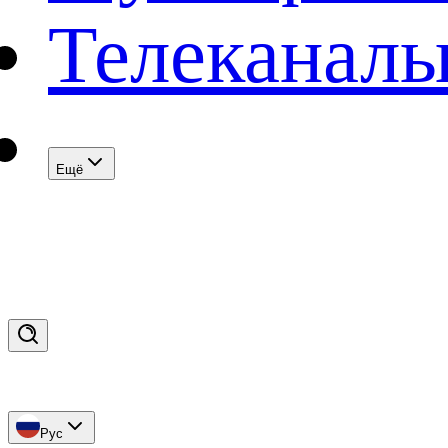
Телеканал
Eщё
Рус