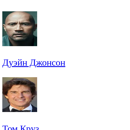
Дуэйн Джонсон
Том Круз