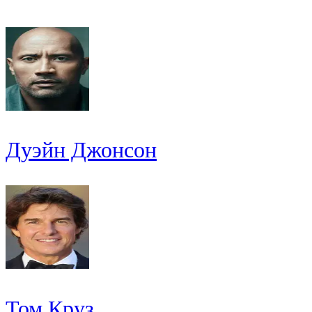
Дуэйн Джонсон
Том Круз