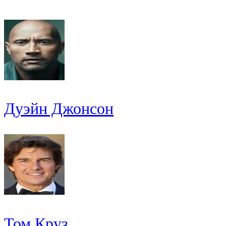
Дуэйн Джонсон
Том Круз