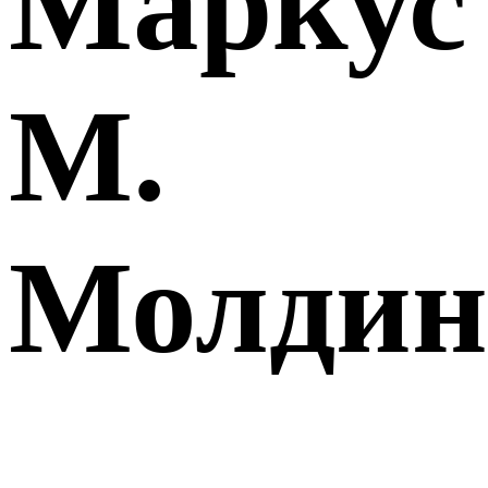
Маркус
М.
Молдин