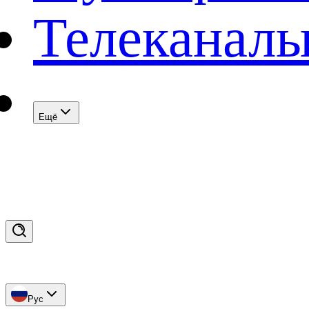
Телеканал
Eщё
Рус