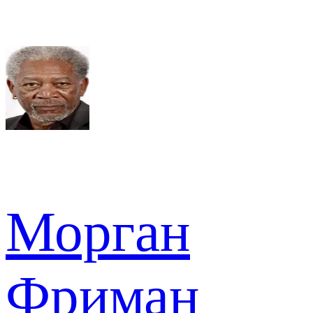
Морган
Фриман