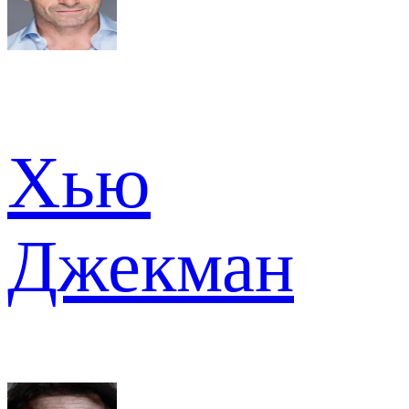
Хью
Джекман