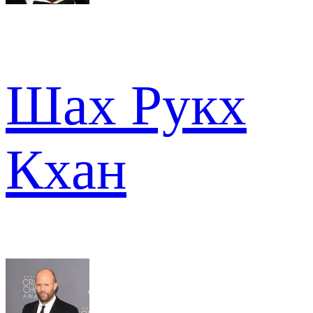
Шах Рукх
Кхан