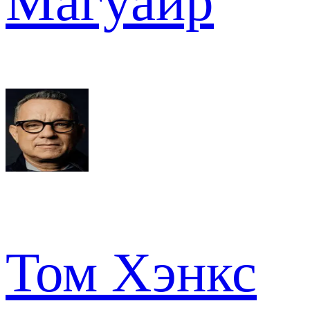
Магуайр
Том Хэнкс