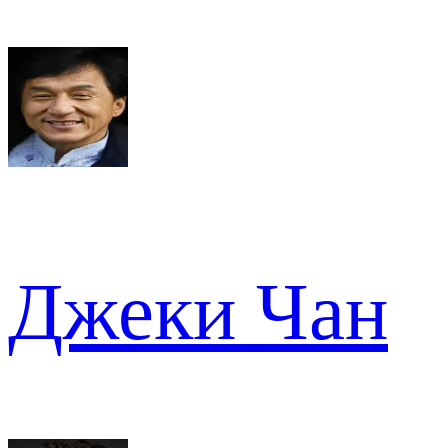
Джеки Чан