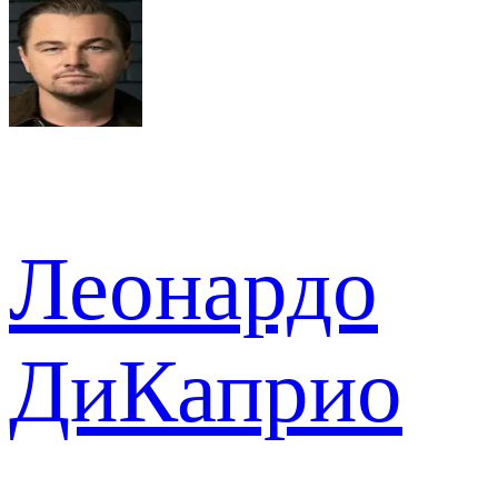
Леонардо
ДиКаприо