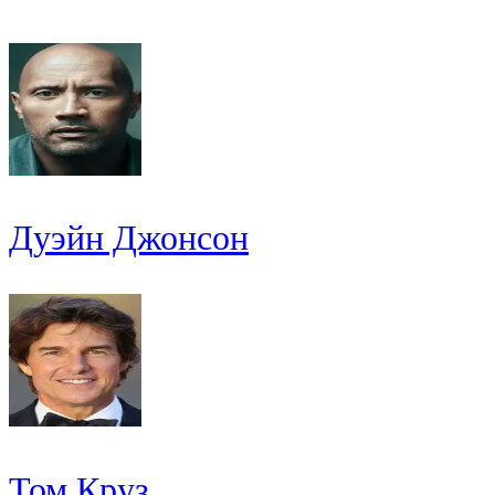
Дуэйн Джонсон
Том Круз