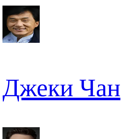
Джеки Чан