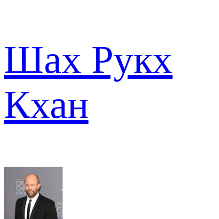
Шах Рукх
Кхан