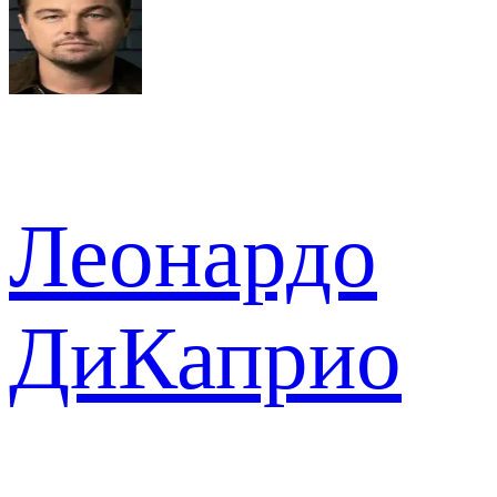
Леонардо
ДиКаприо