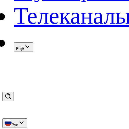
Телеканал
Eщё
Рус