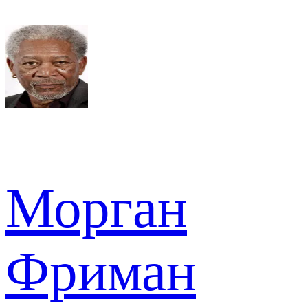
Морган
Фриман