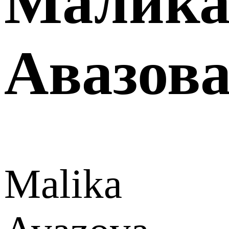
Малик
Авазов
Malika