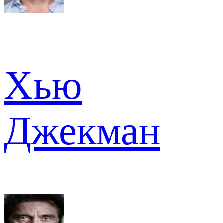
Хью
Джекман