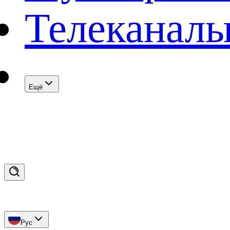
Телеканал
Eщё
Рус