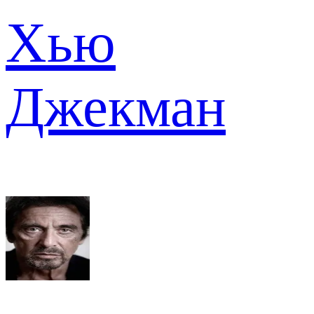
Хью
Джекман