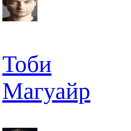
Тоби
Магуайр