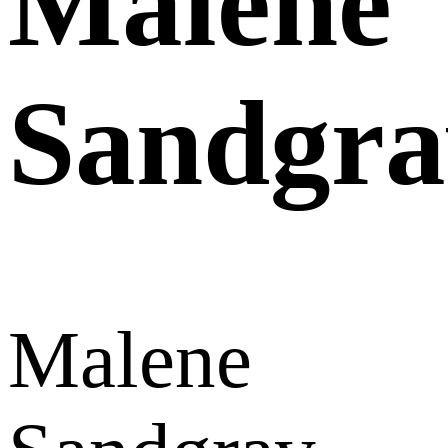
Malene
Sandgra
Malene