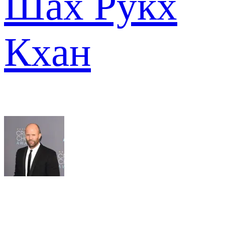
Шах Рукх
Кхан