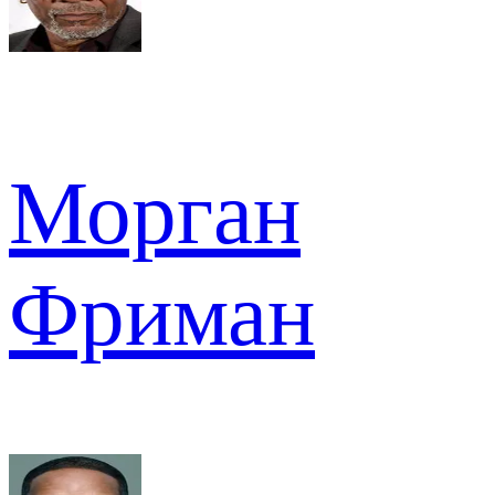
Морган
Фриман