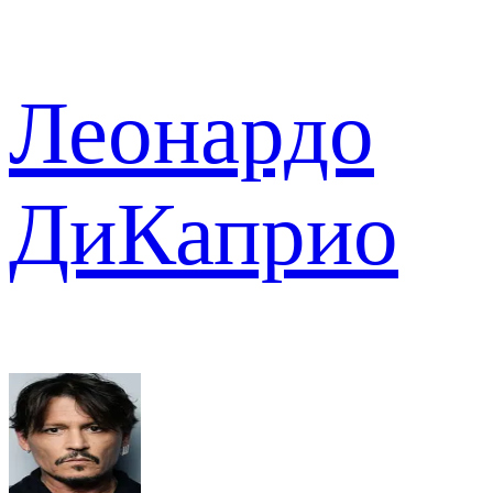
Леонардо
ДиКаприо