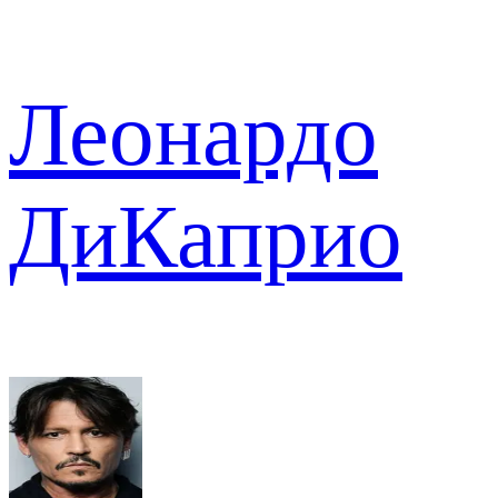
Леонардо
ДиКаприо