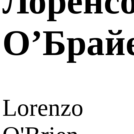
Лоренс
О’Брай
Lorenzo