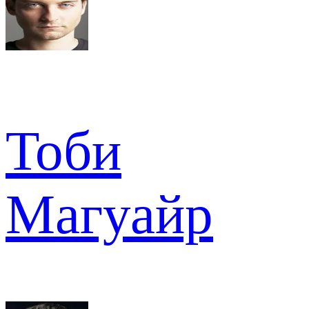
Тоби
Магуайр