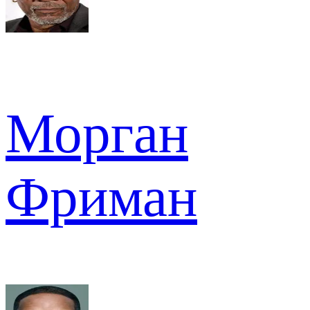
Морган
Фриман