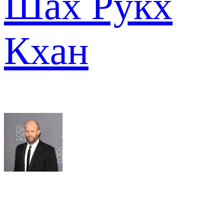
Шах Рукх
Кхан