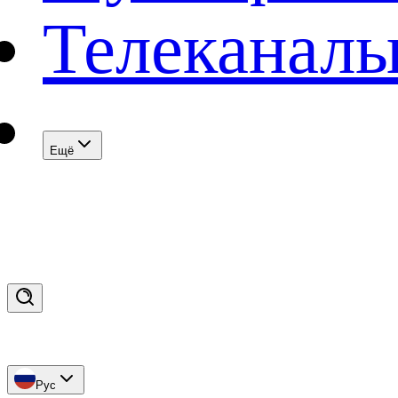
Телеканал
Eщё
Рус