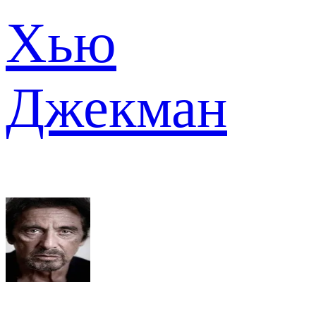
Хью
Джекман