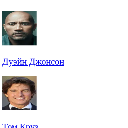
Дуэйн Джонсон
Том Круз