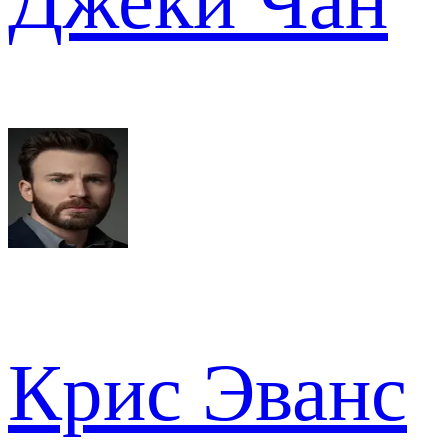
Джеки Чан
Крис Эванс