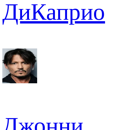
ДиКаприо
Джонни