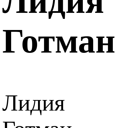
Лидия
Готман
Лидия