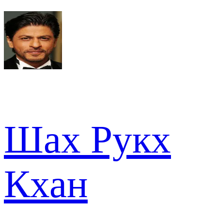
Шах Рукх
Кхан