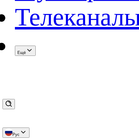
Телеканал
Eщё
Рус