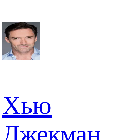
Хью
Джекман