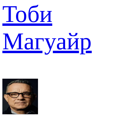
Тоби
Магуайр