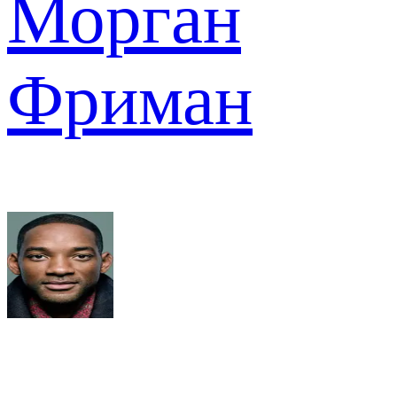
Морган
Фриман