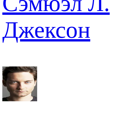
Сэмюэл Л.
Джексон