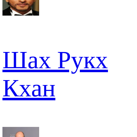
Шах Рукх
Кхан