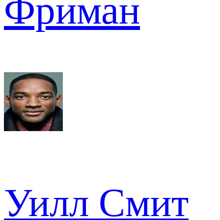
Фриман
Уилл Смит