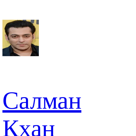
Салман
Кхан