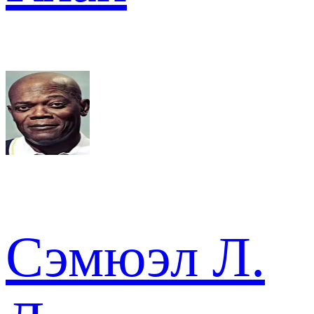
Сэмюэл Л.