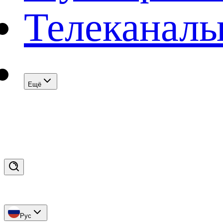
Телеканал
Eщё
Рус