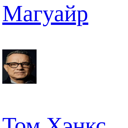
Магуайр
Том Хэнкс