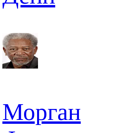
Морган