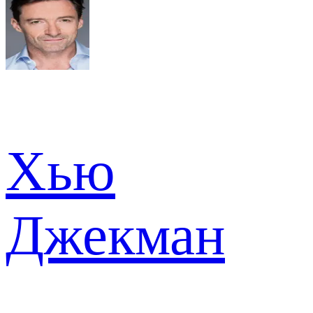
Хью
Джекман