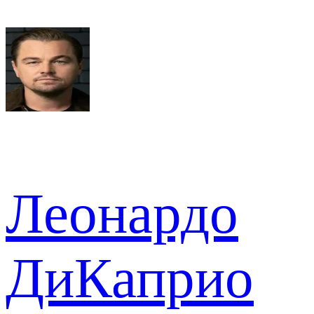
Леонардо
ДиКаприо