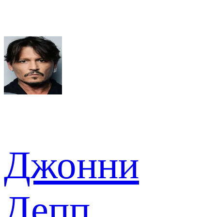
Джонни
Депп