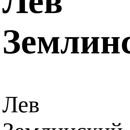
Лев
Землин
Лев