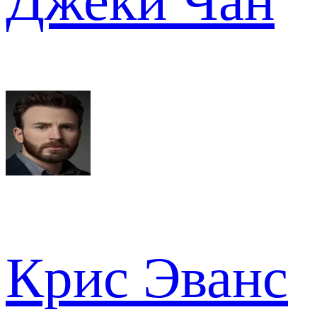
Джеки Чан
Крис Эванс