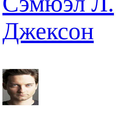
Сэмюэл Л.
Джексон