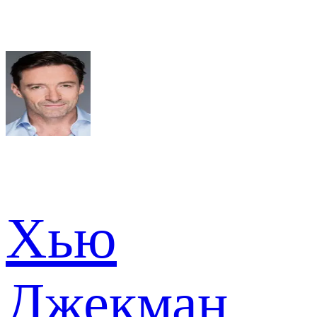
Хью
Джекман