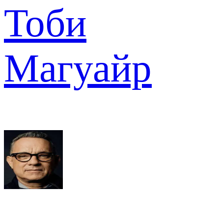
Тоби
Магуайр