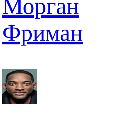
Морган
Фриман