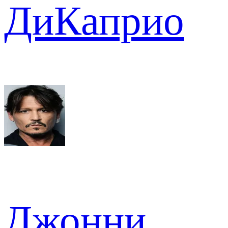
ДиКаприо
Джонни