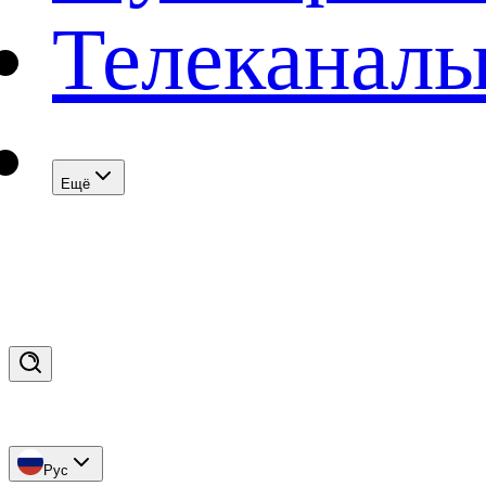
Телеканал
Eщё
Рус