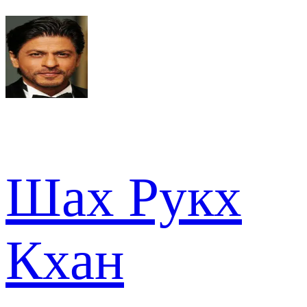
Шах Рукх
Кхан