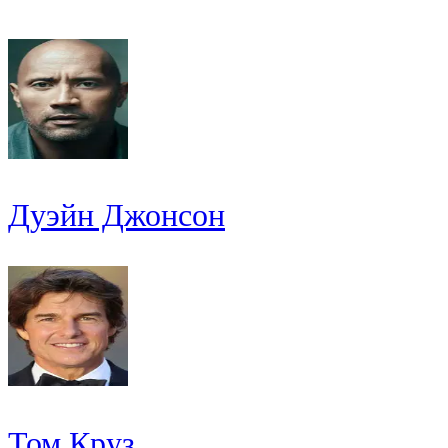
Дуэйн Джонсон
Том Круз