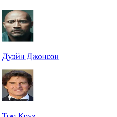
Дуэйн Джонсон
Том Круз